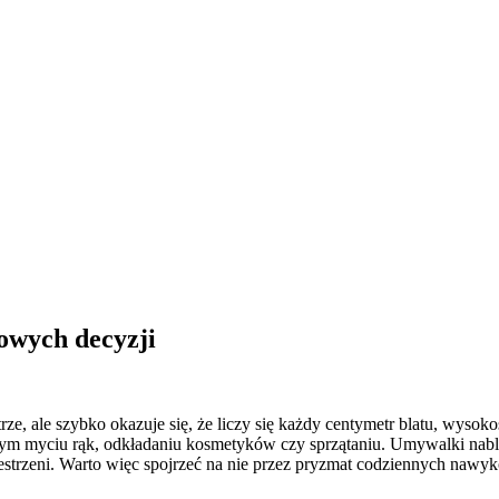
kowych decyzji
rze, ale szybko okazuje się, że liczy się każdy centymetr blatu, wysoko
ennym myciu rąk, odkładaniu kosmetyków czy sprzątaniu. Umywalki na
zestrzeni. Warto więc spojrzeć na nie przez pryzmat codziennych nawy