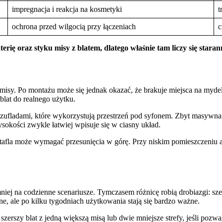
impregnacja i reakcja na kosmetyki
t
ochrona przed wilgocią przy łączeniach
c
rię oraz styku misy z blatem, dlatego właśnie tam liczy się staran
misy. Po montażu może się jednak okazać, że brakuje miejsca na myde
blat do realnego użytku.
 z szufladami, które wykorzystują przestrzeń pod syfonem. Zbyt masywna
okości zwykle łatwiej wpisuje się w ciasny układ.
ca, tafla może wymagać przesunięcia w górę. Przy niskim pomieszczeniu 
niej na codzienne scenariusze. Tymczasem różnicę robią drobiazgi: sze
, ale po kilku tygodniach użytkowania stają się bardzo ważne.
zerszy blat z jedną większą misą lub dwie mniejsze strefy, jeśli poz