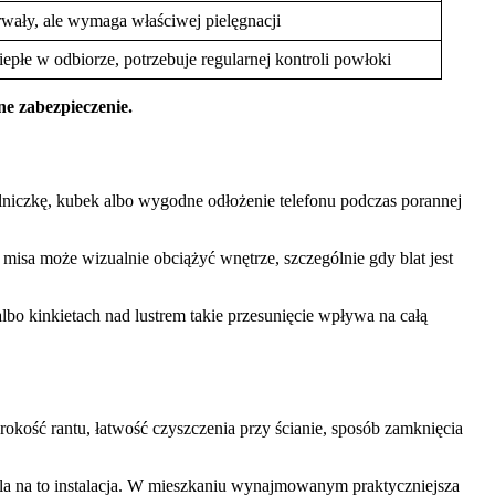
rwały, ale wymaga właściwej pielęgnacji
iepłe w odbiorze, potrzebuje regularnej kontroli powłoki
ne zabezpieczenie.
lniczkę, kubek albo wygodne odłożenie telefonu podczas porannej
 misa może wizualnie obciążyć wnętrze, szczególnie gdy blat jest
albo kinkietach nad lustrem takie przesunięcie wpływa na całą
rokość rantu, łatwość czyszczenia przy ścianie, sposób zamknięcia
wala na to instalacja. W mieszkaniu wynajmowanym praktyczniejsza