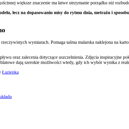
 gościnnej większe znaczenie ma łatwe utrzymanie porządku niż rozbud
delu, lecz na dopasowaniu misy do rytmu dnia, metrażu i sposobu
ho
 w rzeczywistych wymiarach. Pomaga taśma malarska naklejona na karton
ywu oraz zalecenia dotyczące uszczelnienia. Zdjęcia inspiracyjne pokaz
ablatowe dają szerokie możliwości wtedy, gdy ich wybór wynika z re
e
Łazienka
układu