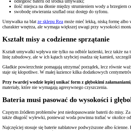
odległość baterii od środka umywalki;
ilość miejsca na dłonie między strumieniem wody a brzegiem c
swobodę otwierania szuflad oraz dostęp do syfonu.
Umywalka na blat
ze sklepu Rea
może mieć lekką, niską formę albo w
charakter wnętrza, ale wymaga większej uwagi przy wysokości montaż
Kształt misy a codzienne sprzątanie
Kształt umywalki wpływa nie tylko na odbiór łazienki, lecz także na
linię zabudowy, ale w ich kątach szybciej osadza się kamień, szczegó
Gładkie powierzchnie pomagają utrzymać porządek, lecz równie ważny 
staje się kłopotliwe. W małej łazience kilka dodatkowych centymetró
Przy twardej wodzie lepiej unikać form z głębokimi załamaniami,
materiały, które nie wymagają agresywnego czyszczenia.
Bateria musi pasować do wysokości i głębo
Częstym źródłem problemów jest niedopasowanie baterii do misy. Za 
także długość wylewki, ponieważ woda powinna trafiać w okolice odp
Najczęściej stosuje się baterie nablatowe podwyższone albo ścienne. 