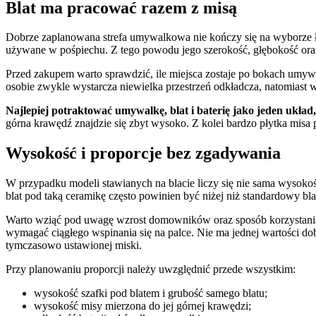
Blat ma pracować razem z misą
Dobrze zaplanowana strefa umywalkowa nie kończy się na wyborze ład
używane w pośpiechu. Z tego powodu jego szerokość, głębokość oraz
Przed zakupem warto sprawdzić, ile miejsca zostaje po bokach umywal
osobie zwykle wystarcza niewielka przestrzeń odkładcza, natomiast w 
Najlepiej potraktować umywalkę, blat i baterię jako jeden ukła
górna krawędź znajdzie się zbyt wysoko. Z kolei bardzo płytka misa
Wysokość i proporcje bez zgadywania
W przypadku modeli stawianych na blacie liczy się nie sama wysokość
blat pod taką ceramikę często powinien być niżej niż standardowy b
Warto wziąć pod uwagę wzrost domowników oraz sposób korzystania z
wymagać ciągłego wspinania się na palce. Nie ma jednej wartości do
tymczasowo ustawionej miski.
Przy planowaniu proporcji należy uwzględnić przede wszystkim:
wysokość szafki pod blatem i grubość samego blatu;
wysokość misy mierzona do jej górnej krawędzi;