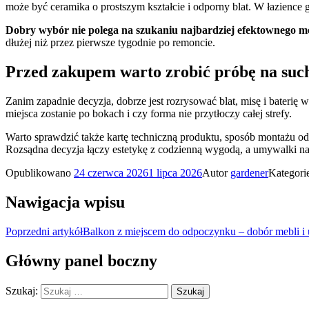
może być ceramika o prostszym kształcie i odporny blat. W łazience
Dobry wybór nie polega na szukaniu najbardziej efektownego mo
dłużej niż przez pierwsze tygodnie po remoncie.
Przed zakupem warto zrobić próbę na suc
Zanim zapadnie decyzja, dobrze jest rozrysować blat, misę i baterię
miejsca zostanie po bokach i czy forma nie przytłoczy całej strefy.
Warto sprawdzić także kartę techniczną produktu, sposób montażu odpł
Rozsądna decyzja łączy estetykę z codzienną wygodą, a umywalki n
Opublikowano
24 czerwca 2026
1 lipca 2026
Autor
gardener
Kategori
Nawigacja wpisu
Poprzedni artykół
Balkon z miejscem do odpoczynku – dobór mebli i 
Główny panel boczny
Szukaj: