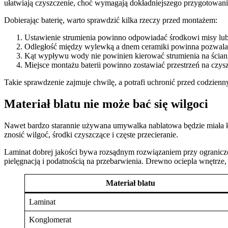
ułatwiają czyszczenie, choć wymagają dokładniejszego przygotowania
Dobierając baterię, warto sprawdzić kilka rzeczy przed montażem:
Ustawienie strumienia powinno odpowiadać środkowi misy lub
Odległość między wylewką a dnem ceramiki powinna pozwala
Kąt wypływu wody nie powinien kierować strumienia na ścian
Miejsce montażu baterii powinno zostawiać przestrzeń na czysz
Takie sprawdzenie zajmuje chwilę, a potrafi uchronić przed codzien
Materiał blatu nie może bać się wilgoci
Nawet bardzo starannie używana umywalka nablatowa będzie miała ko
znosić wilgoć, środki czyszczące i częste przecieranie.
Laminat dobrej jakości bywa rozsądnym rozwiązaniem przy ograniczo
pielęgnacją i podatnością na przebarwienia. Drewno ociepla wnętrze, 
Materiał blatu
Laminat
Konglomerat