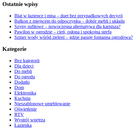
Ostatnie wpisy
Blat w łazience i misa – duet bez przypadkowych decyzji
Balkon z miejscem do odpoczynku – dobór mebli i układu
Szyny sufitowe – nowoczesna alternatywa dla karnisza?
Pawilon w ogrodzie – cień, osłona i spokojna strefa
Szmer wody wśród zieleni – gdzie pasuje fontanna ogrodowa?
Kategorie
Bez kategorii
Dla dzieci
Do mebli
Do ogrodu
Dodatki
Dom
Elektronika
Kuchnia
Nieszablonowe umeblowanie
Oświetlenie
RTV
Wystrój wnętrza
Łazienka