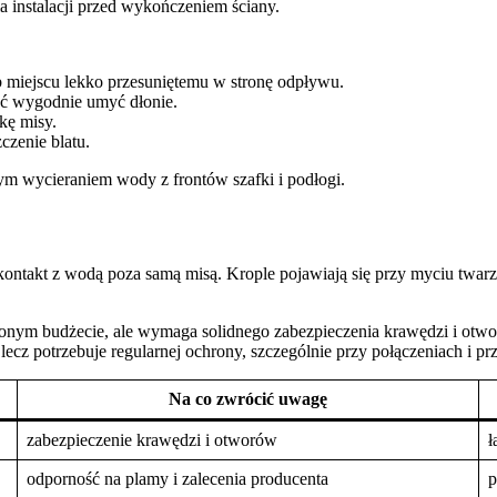
 instalacji przed wykończeniem ściany.
 miejscu lekko przesuniętemu w stronę odpływu.
ć wygodnie umyć dłonie.
kę misy.
czenie blatu.
nym wycieraniem wody z frontów szafki i podłogi.
ntakt z wodą poza samą misą. Krople pojawiają się przy myciu twarzy
nym budżecie, ale wymaga solidnego zabezpieczenia krawędzi i otwor
lecz potrzebuje regularnej ochrony, szczególnie przy połączeniach i pr
Na co zwrócić uwagę
zabezpieczenie krawędzi i otworów
ł
odporność na plamy i zalecenia producenta
p