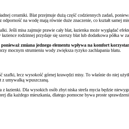
nej ceramiki. Blat przejmuje dużą część codziennych zadań, ponieważ
 odporność na wodę mają równie duże znaczenie, co kształt samej mis
ki. Jeśli misa zajmuje prawie cały blat, łazienka może wyglądać efekt
łazience rodzinnej przydaje się szerszy blat lub dodatkowa półka w za
d, ponieważ zmiana jednego elementu wpływa na komfort korzystan
 przy mocnym strumieniu wody zwiększa ryzyko zachlapania blatu.
 szafki, lecz wysokość górnej krawędzi misy. To właśnie do niej użyt
lat z umywalką wpuszczaną.
 łazienki. Dla wysokich osób zbyt niska strefa mycia będzie niewyg
brej dla każdego mieszkania, dlatego pomocne bywa proste sprawdzeni