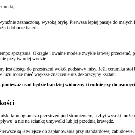
eramiki;
yraźnie zaznaczoną, wysoką bryłę. Pierwsza lepiej pasuje do małych ł
u i doborze baterii.
 tempo sprzątania. Okrągłe i owalne modele zwykle łatwiej przecierać,
lnie przy twardej wodzie.
jest dostęp do przestrzeni wokół podstawy misy. Jeśli ceramika stoi ba
w luzu może mieć większe znaczenie niż dekoracyjny kształt.
 ponieważ osad będzie bardziej widoczny i trudniejszy do usunięci
kości
niski kran ogranicza przestrzeń pod strumieniem, a zbyt wysoki może
ływu, a nie na ściankę umywalki lub jej przednią krawędź.
Pierwsze są łatwiejsze do zaplanowania przy standardowej zabudowie, a