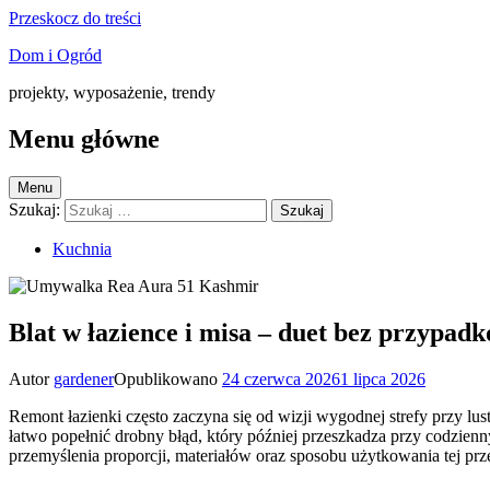
Przeskocz do treści
Dom i Ogród
projekty, wyposażenie, trendy
Menu główne
Menu
Szukaj:
Kuchnia
Blat w łazience i misa – duet bez przypad
Autor
gardener
Opublikowano
24 czerwca 2026
1 lipca 2026
Remont łazienki często zaczyna się od wizji wygodnej strefy przy lust
łatwo popełnić drobny błąd, który później przeszkadza przy codzi
przemyślenia proporcji, materiałów oraz sposobu użytkowania tej pr