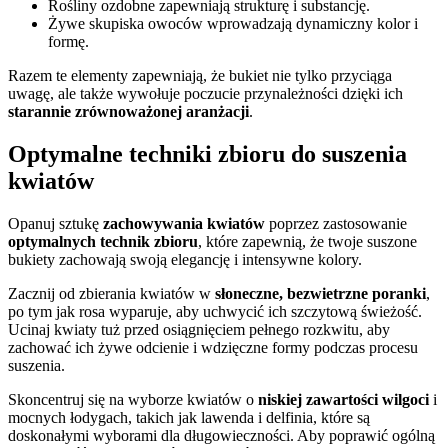
Rośliny ozdobne zapewniają strukturę i substancję.
Żywe skupiska owoców wprowadzają dynamiczny kolor i
formę.
Razem te elementy zapewniają, że bukiet nie tylko przyciąga
uwagę, ale także wywołuje poczucie przynależności dzięki ich
starannie zrównoważonej aranżacji
.
Optymalne techniki zbioru do suszenia
kwiatów
Opanuj sztukę
zachowywania kwiatów
poprzez zastosowanie
optymalnych technik zbioru
, które zapewnią, że twoje suszone
bukiety zachowają swoją elegancję i intensywne kolory.
Zacznij od zbierania kwiatów w
słoneczne, bezwietrzne poranki
,
po tym jak rosa wyparuje, aby uchwycić ich szczytową świeżość.
Ucinaj kwiaty tuż przed osiągnięciem pełnego rozkwitu, aby
zachować ich żywe odcienie i wdzięczne formy podczas procesu
suszenia.
Skoncentruj się na wyborze kwiatów o
niskiej zawartości wilgoci
i
mocnych łodygach, takich jak lawenda i delfinia, które są
doskonałymi wyborami dla długowieczności. Aby poprawić ogólną