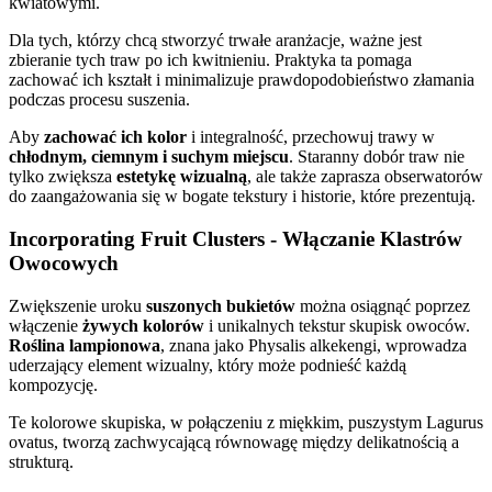
kwiatowymi.
Dla tych, którzy chcą stworzyć trwałe aranżacje, ważne jest
zbieranie tych traw po ich kwitnieniu. Praktyka ta pomaga
zachować ich kształt i minimalizuje prawdopodobieństwo złamania
podczas procesu suszenia.
Aby
zachować ich kolor
i integralność, przechowuj trawy w
chłodnym, ciemnym i suchym miejscu
. Staranny dobór traw nie
tylko zwiększa
estetykę wizualną
, ale także zaprasza obserwatorów
do zaangażowania się w bogate tekstury i historie, które prezentują.
Incorporating Fruit Clusters - Włączanie Klastrów
Owocowych
Zwiększenie uroku
suszonych bukietów
można osiągnąć poprzez
włączenie
żywych kolorów
i unikalnych tekstur skupisk owoców.
Roślina lampionowa
, znana jako Physalis alkekengi, wprowadza
uderzający element wizualny, który może podnieść każdą
kompozycję.
Te kolorowe skupiska, w połączeniu z miękkim, puszystym Lagurus
ovatus, tworzą zachwycającą równowagę między delikatnością a
strukturą.