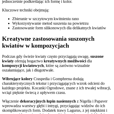
jednocześnie podkreślając ich formę i kolor.
Kluczowe techniki obejmują:
Zbieranie w szczytowym kwitnieniu rano
Wykorzystywanie metod suszenia na powietrzu
Zastosowanie form silikonowych dla delikatnych kwiatów
Kreatywne zastosowania suszonych
kwiatów w kompozycjach
Podczas gdy świeże kwiaty często przyciągają uwagę,
suszone
kwiaty
oferują bogactwo
kreatywnych możliwości
dla
kompozycji kwiatowych
, które są zarówno wizualnie
oszałamiające, jak i długotrwałe.
Wibrujące kolory
Craspedia i Gomphrena dodają
charakterystycznych tekstur i przyciągających wzrok odcieni do
każdego projektu. Kocanki Ogrodowe, znane z ich trwałej wibracji,
wciąż pięknie świecą z upływem czasu.
Włączenie
dekoracyjnych łupin nasiennych
z Nigella i Papaver
wprowadza warstwy głębi i intrygi, przyciągając widzów do ich
skomplikowanych form. Dodatek trawy Lagurus, z jej miękkimi i