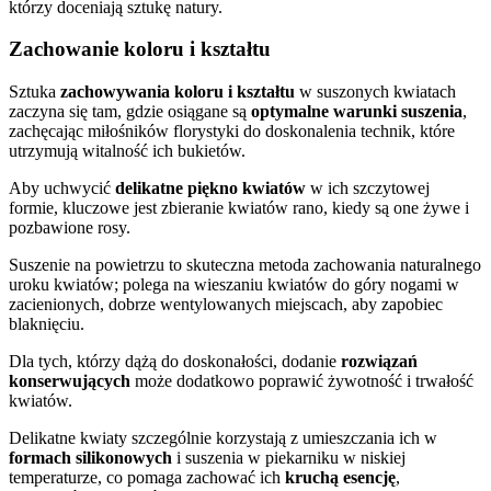
którzy doceniają sztukę natury.
Zachowanie koloru i kształtu
Sztuka
zachowywania koloru i kształtu
w suszonych kwiatach
zaczyna się tam, gdzie osiągane są
optymalne warunki suszenia
,
zachęcając miłośników florystyki do doskonalenia technik, które
utrzymują witalność ich bukietów.
Aby uchwycić
delikatne piękno kwiatów
w ich szczytowej
formie, kluczowe jest zbieranie kwiatów rano, kiedy są one żywe i
pozbawione rosy.
Suszenie na powietrzu to skuteczna metoda zachowania naturalnego
uroku kwiatów; polega na wieszaniu kwiatów do góry nogami w
zacienionych, dobrze wentylowanych miejscach, aby zapobiec
blaknięciu.
Dla tych, którzy dążą do doskonałości, dodanie
rozwiązań
konserwujących
może dodatkowo poprawić żywotność i trwałość
kwiatów.
Delikatne kwiaty szczególnie korzystają z umieszczania ich w
formach silikonowych
i suszenia w piekarniku w niskiej
temperaturze, co pomaga zachować ich
kruchą esencję
,