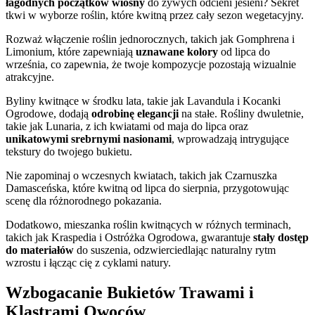
łagodnych początków wiosny
do żywych odcieni jesieni? Sekret
tkwi w wyborze roślin, które kwitną przez cały sezon wegetacyjny.
Rozważ włączenie roślin jednorocznych, takich jak Gomphrena i
Limonium, które zapewniają
uznawane kolory
od lipca do
września, co zapewnia, że twoje kompozycje pozostają wizualnie
atrakcyjne.
Byliny kwitnące w środku lata, takie jak Lavandula i Kocanki
Ogrodowe, dodają
odrobinę elegancji
na stałe. Rośliny dwuletnie,
takie jak Lunaria, z ich kwiatami od maja do lipca oraz
unikatowymi srebrnymi nasionami
, wprowadzają intrygujące
tekstury do twojego bukietu.
Nie zapominaj o wczesnych kwiatach, takich jak Czarnuszka
Damasceńska, które kwitną od lipca do sierpnia, przygotowując
scenę dla różnorodnego pokazania.
Dodatkowo, mieszanka roślin kwitnących w różnych terminach,
takich jak Kraspedia i Ostróżka Ogrodowa, gwarantuje
stały dostęp
do materiałów
do suszenia, odzwierciedlając naturalny rytm
wzrostu i łącząc cię z cyklami natury.
Wzbogacanie Bukietów Trawami i
Klastrami Owoców