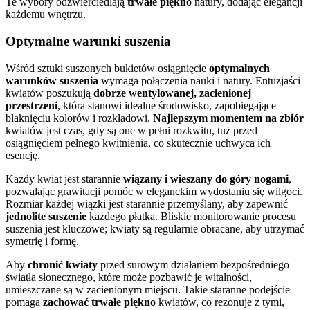
Te wybory odzwierciedlają
trwałe piękno
natury, dodając elegancji
każdemu wnętrzu.
Optymalne warunki suszenia
Wśród sztuki suszonych bukietów osiągnięcie
optymalnych
warunków suszenia
wymaga połączenia nauki i natury. Entuzjaści
kwiatów poszukują
dobrze wentylowanej, zacienionej
przestrzeni
, która stanowi idealne środowisko, zapobiegające
blaknięciu kolorów i rozkładowi.
Najlepszym momentem na zbiór
kwiatów jest czas, gdy są one w pełni rozkwitu, tuż przed
osiągnięciem pełnego kwitnienia, co skutecznie uchwyca ich
esencję.
Każdy kwiat jest starannie
wiązany i wieszany do góry nogami
,
pozwalając grawitacji pomóc w eleganckim wydostaniu się wilgoci.
Rozmiar każdej wiązki jest starannie przemyślany, aby zapewnić
jednolite suszenie
każdego płatka. Bliskie monitorowanie procesu
suszenia jest kluczowe; kwiaty są regularnie obracane, aby utrzymać
symetrię i formę.
Aby
chronić kwiaty
przed surowym działaniem bezpośredniego
światła słonecznego, które może pozbawić je witalności,
umieszczane są w zacienionym miejscu. Takie staranne podejście
pomaga
zachować trwałe piękno
kwiatów, co rezonuje z tymi,