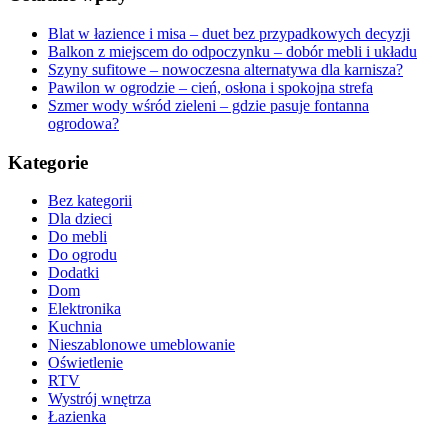
Blat w łazience i misa – duet bez przypadkowych decyzji
Balkon z miejscem do odpoczynku – dobór mebli i układu
Szyny sufitowe – nowoczesna alternatywa dla karnisza?
Pawilon w ogrodzie – cień, osłona i spokojna strefa
Szmer wody wśród zieleni – gdzie pasuje fontanna
ogrodowa?
Kategorie
Bez kategorii
Dla dzieci
Do mebli
Do ogrodu
Dodatki
Dom
Elektronika
Kuchnia
Nieszablonowe umeblowanie
Oświetlenie
RTV
Wystrój wnętrza
Łazienka