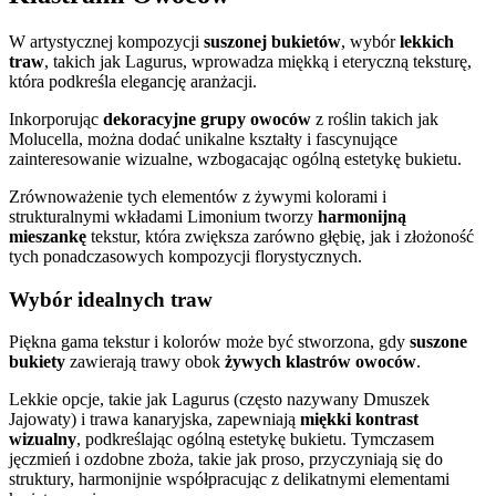
W artystycznej kompozycji
suszonej bukietów
, wybór
lekkich
traw
, takich jak Lagurus, wprowadza miękką i eteryczną teksturę,
która podkreśla elegancję aranżacji.
Inkorporując
dekoracyjne grupy owoców
z roślin takich jak
Molucella, można dodać unikalne kształty i fascynujące
zainteresowanie wizualne, wzbogacając ogólną estetykę bukietu.
Zrównoważenie tych elementów z żywymi kolorami i
strukturalnymi wkładami Limonium tworzy
harmonijną
mieszankę
tekstur, która zwiększa zarówno głębię, jak i złożoność
tych ponadczasowych kompozycji florystycznych.
Wybór idealnych traw
Piękna gama tekstur i kolorów może być stworzona, gdy
suszone
bukiety
zawierają trawy obok
żywych klastrów owoców
.
Lekkie opcje, takie jak Lagurus (często nazywany Dmuszek
Jajowaty) i trawa kanaryjska, zapewniają
miękki kontrast
wizualny
, podkreślając ogólną estetykę bukietu. Tymczasem
jęczmień i ozdobne zboża, takie jak proso, przyczyniają się do
struktury, harmonijnie współpracując z delikatnymi elementami