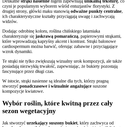
Delikatne
strąki nasienne
nigelli zapewniają
unikalną teksturę
, co
czyni je popularnym wyborem wśród entuzjastów florystyki. Z
drugiej strony, główki maku stanowią
odważne punkty centralne
,
ich charakterystyczne kształty przyciągają uwagę i zachwycają
widzów.
Dodając odrobinę koloru, roślina chińskiego latarniaka
charakteryzuje się
jaskrawą pomarańczą
, papierowymi strąkami,
które wprowadzają kapryśny akcent i kontrast. Strąki balonowe
cardiospermum można barwić, oferując zabawne i przyciągające
wzrok dynamiki.
Te strąki nie tylko zwiększają wizualny urok kompozycji, ale także
posiadają niezwykłą trwałość, zapewniając, że bukiety pozostają
fascynujące przez długi czas.
W istocie, strąki nasienne są idealne dla tych, którzy pragną
stworzyć
ponadczasowe i wizualnie angażujące
suszone
kompozycje kwiatowe.
Wybór roślin, które kwitną przez cały
sezon wegetacyjny
Jak stworzyć
urzekający suszony bukiet
, który zachwyca od