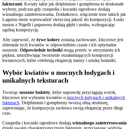
fakturami
. Kwiaty takie jak delphinium i gomphrena to doskonałe
wybory, podczas gdy craspedia i kocanki ogrodowe dodają
wizualnego zainteresowania. Dodatkowo, włączenie traw takich jak
Lagurus może wprowadzić eteryczną jakość do kompozycji. Łuski
nasion z Nigelli i papawera dodają głębi i uroku, wzbogacając
ogólną kompozycję.
Aby zapewnić, że
żywe kolory
zostaną zachowane, kluczowe jest
zbieranie tych kwiatów w odpowiednim czasie i ich optymalne
suszenie.
Odpowiednie techniki
mogą pomóc w utrzymaniu ich
piękna, umożliwiając tworzenie oszałamiających kompozycji
kwiatowych, które celebrują elegancję natury i sztukę botaniki.
Wybór kwiatów o mocnych łodygach i
unikalnych teksturach
Tworząc
suszone bukiety
, które naprawdę przyciągają wzrok,
kluczowe jest wybranie kwiatów o
mocnych łodygach i unikalnych
fakturach
. Delphinium i gomphreny tworzą silną strukturę,
zapewniając, że kompozycja zachowa swoją elegancję przez długi
czas.
Craspedia i kocanki ogrodowe dodają
wizualnego zainteresowania
dzięki swoim charakterystycznym fakturom, przyciągając widzów,