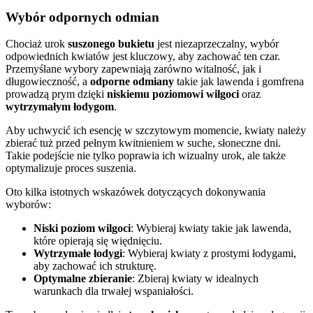
Wybór odpornych odmian
Chociaż urok
suszonego bukietu
jest niezaprzeczalny, wybór
odpowiednich kwiatów jest kluczowy, aby zachować ten czar.
Przemyślane wybory zapewniają zarówno witalność, jak i
długowieczność, a
odporne odmiany
takie jak lawenda i gomfrena
prowadzą prym dzięki
niskiemu poziomowi wilgoci
oraz
wytrzymałym łodygom
.
Aby uchwycić ich esencję w szczytowym momencie, kwiaty należy
zbierać tuż przed pełnym kwitnieniem w suche, słoneczne dni.
Takie podejście nie tylko poprawia ich wizualny urok, ale także
optymalizuje proces suszenia.
Oto kilka istotnych wskazówek dotyczących dokonywania
wyborów:
Niski poziom wilgoci
: Wybieraj kwiaty takie jak lawenda,
które opierają się więdnięciu.
Wytrzymałe łodygi
: Wybieraj kwiaty z prostymi łodygami,
aby zachować ich strukturę.
Optymalne zbieranie
: Zbieraj kwiaty w idealnych
warunkach dla trwałej wspaniałości.