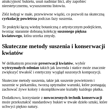
atrakcyjność bukietu, usuń nadmiar liści, aby zapobiec
nieestetycznemu, wysuszonemu listowiu.
Złóż łodygi w małe, przewiewne wiązki, co pozwoli na skuteczną
cyrkulację powietrza
podczas fazy suszenia.
Te praktyki łączą wiedzę botaniczną z artystycznym podejściem,
tworząc starannie dobraną kolekcję
suszonego piękna
kwiatowego
, która urzeka zmysły.
Skuteczne metody suszenia i konserwacji
kwiatów
W delikatnym procesie
preserwacji kwiatów
, wybór
wytrzymałych odmian
takich jak lawenda i statice może znacznie
zwiększyć trwałość i estetyczny wygląd suszonych kompozycji.
Skuteczne metody suszenia, takie jak suszenie powietrzem i
suszenie w piekarniku, tworzą optymalne warunki, które pomagają
zachować żywe kolory i skomplikowane kształty każdego płatka.
Dodatkowo, korzystanie z
nowoczesnych technik konserwacji
może przekształcić standardowy bukiet w trwałe dzieło sztuki, które
uchwyci piękno natury.