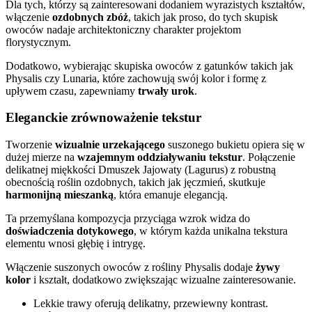
Dla tych, którzy są zainteresowani dodaniem wyrazistych kształtów,
włączenie
ozdobnych zbóż
, takich jak proso, do tych skupisk
owoców nadaje architektoniczny charakter projektom
florystycznym.
Dodatkowo, wybierając skupiska owoców z gatunków takich jak
Physalis czy Lunaria, które zachowują swój kolor i formę z
upływem czasu, zapewniamy
trwały urok
.
Eleganckie zrównoważenie tekstur
Tworzenie
wizualnie urzekającego
suszonego bukietu opiera się w
dużej mierze na
wzajemnym oddziaływaniu tekstur
. Połączenie
delikatnej miękkości Dmuszek Jajowaty (Lagurus) z robustną
obecnością roślin ozdobnych, takich jak jęczmień, skutkuje
harmonijną mieszanką
, która emanuje elegancją.
Ta przemyślana kompozycja przyciąga wzrok widza do
doświadczenia dotykowego
, w którym każda unikalna tekstura
elementu wnosi głębię i intrygę.
Włączenie suszonych owoców z rośliny Physalis dodaje
żywy
kolor
i kształt, dodatkowo zwiększając wizualne zainteresowanie.
Lekkie trawy oferują delikatny, przewiewny kontrast.