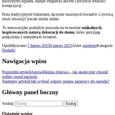
puszystymi kępami, nadaje elegancki akcent i poczucie lekkości
kompozycji.
Poza tradycyjnymi bukietami, łączenie suszonych kwiatów z żywicą
może stworzyć trwałe dzieła sztuki.
To innowacyjne podejście pozwala na tworzenie
unikalnych,
inspirowanych naturą dekoracji do domu
, które sprzyjają
połączeniu z naturalnym światem.
Opublikowano
7 lutego 2025
6 lutego 2025
Autor
gardener
Kategorie
Dodatki
Nawigacja wpisu
Poprzedni artykół
Agrowłóknina zimowa – jak skutecznie chronić
rośliny przed mrozem
Następny artykół:
Jak wybrać własny zestaw tarasowy do ogrodu?
Główny panel boczny
Szukaj:
Ostatnie wpisy