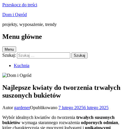
Przeskocz do treści
Dom i Ogród
projekty, wyposażenie, trendy
Menu główne
Menu
Szukaj:
Kuchnia
Najlepsze kwiaty do tworzenia trwałych
suszonych bukietów
Autor
gardener
Opublikowano
7 lutego 2025
6 lutego 2025
Wybór idealnych kwiatów do tworzenia
trwałych suszonych
bukietów
wymaga starannego rozważenia
odpornych odmian
,
które charakteryzują się mocnymi łodygami i
unikatowymi